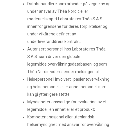
Databehandlere som arbeider på vegne av og
under ansvar av Théa Nordic eller
moderselskapet Laboratoires Théa S.A.S.
innenfor grensene for deres forpliktelser og
under vilkårene definert av
underleverandørers kontrakt;
Autorisert personell hos Laboratoires Théa
S.A.S. som driver den globale
legemiddelovervåkningsdatabasen, og som
Théa Nordic videresender meldingen til;
Helsepersonell involvert i pasientovervåkning
og helsepersonell eller annet personell som
kan gi ytterligere støtte;
Thealoz Duo
Myndigheter ansvarlige for evaluering av et
legemiddel, en enhet eller et produkt;
Thealoz Duo Gel
Kompetent nasjonal eller utenlandsk
helsemyndighet med ansvar for overvåkning
Tørre og sensitive øyne