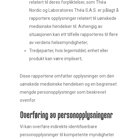
relatert til deres forpliktelser, som Théa
Øyerenseprodukter og Øyelo
Nordic og Laboratoires Théa S.A.S. er pålagt å
rapportere opplysninger relatert til uønskede
For apotek og optikere
medisinske hendelser til. Avhengig av
Media
situasjonen kan ett tilfelle rapporteres til flere
av verdens helsemyndigheter;
Kjøp
Tredjeparter, hvis legemiddel, enhet eller
Kontakt oss
produkt kan være implisert;
Disse rapportene omfatter opplysninger om den
uønskede medisinske hendelsen og en begrenset
mengde personopplysninger som beskrevet
ovenfor.
Overføring av personopplysningenr
Vi kan overføre indirekte identifiserbare
personopplysninger til kompetente myndigheter