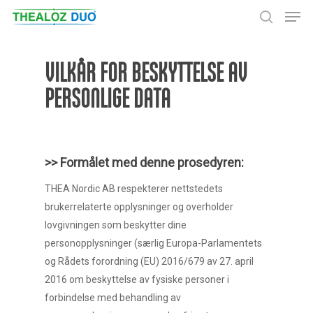
VILKÅR FOR BESKYTTELSE AV
Trykk Enter for å søke eller ESC for å lukke
PERSONLIGE DATA
>> Formålet med denne prosedyren:
THEA Nordic AB respekterer nettstedets
brukerrelaterte opplysninger og overholder
lovgivningen som beskytter dine
personopplysninger (særlig Europa-Parlamentets
og Rådets forordning (EU) 2016/679 av 27. april
2016 om beskyttelse av fysiske personer i
forbindelse med behandling av