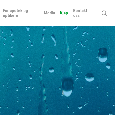
For apotek og
Kontakt
Media
Kjøp
optikere
oss