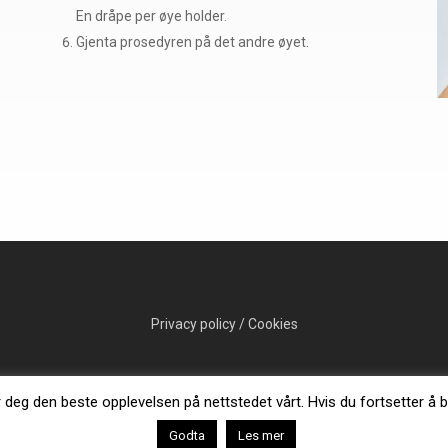
En dråpe per øye holder.
Gjenta prosedyren på det andre øyet.
Privacy policy
/
Cookies
© 2026 Thealoz Duo.
r deg den beste opplevelsen på nettstedet vårt. Hvis du fortsetter å b
Godta
Les mer