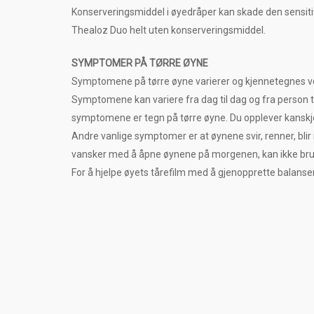
Konserveringsmiddel i øyedråper kan skade den sensitiv
Thealoz Duo helt uten konserveringsmiddel.
SYMPTOMER PÅ TØRRE ØYNE
Symptomene på tørre øyne varierer og kjennetegnes ved
Symptomene kan variere fra dag til dag og fra person ti
symptomene er tegn på tørre øyne. Du opplever kanskje a
Andre vanlige symptomer er at øynene svir, renner, blir r
vansker med å åpne øynene på morgenen, kan ikke bruke s
For å hjelpe øyets tårefilm med å gjenopprette balans