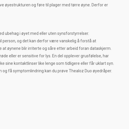
e øyestrukturen og føre til plager med tørre øyne. Derfor er
 ubehag i øyet med eller uten synsforstyrrelser.
l person, og det kan derfor være vanskelig å forstå at
t øynene blir irriterte og såre etter arbeid foran dataskjerm.
øde eller er sensitive for lys. En del opplever grusfølelse, har
ine kontaktlinser like lenge som tidligere eller får uklart syn.
en og få symptomlindring kan du prøve Thealoz Duo øyedråper.