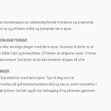
en kombinasjon av cellebeskyttende trehalose og smørende
en ny og effektiv måte og behandle tørre øyne.
VORLIGHETSGRAD
ller alvorlige plager med tørre øyne. Grunnen til dette er at
 både fukt og beskyttelse. Effekten av dråpene varer i 4 timer
ronsyre. Det betyr at du ikke behøver dryppe så ofte.
INSER
få problemer med tørre øyne. Tips til deg som er
n settes på (på linsens konkave del) og tas ut, samt ved behov i
tak lettere. Det blir også mer behagelig å ha på linsen gjennom