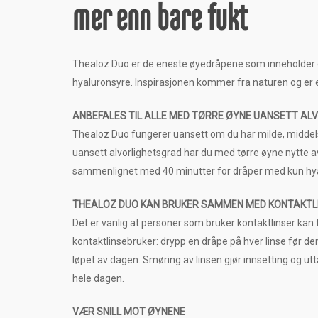
mer enn bare fukt
Thealoz Duo er de eneste øyedråpene som inneholder 
hyaluronsyre. Inspirasjonen kommer fra naturen og er 
ANBEFALES TIL ALLE MED TØRRE ØYNE UANSETT AL
Thealoz Duo fungerer uansett om du har milde, middels e
uansett alvorlighetsgrad har du med tørre øyne nytte av
sammenlignet med 40 minutter for dråper med kun hyalu
THEALOZ DUO KAN BRUKER SAMMEN MED KONTAKTL
Det er vanlig at personer som bruker kontaktlinser kan 
kontaktlinsebruker: drypp en dråpe på hver linse før de
løpet av dagen. Smøring av linsen gjør innsetting og ut
hele dagen.
VÆR SNILL MOT ØYNENE