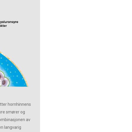
ytter hornhinnens
syre smører og
Kombinasjonen av
en langvarig