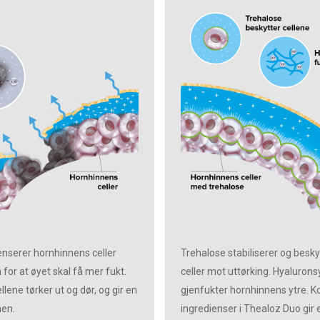
enserer hornhinnens celler
Trehalose stabiliserer og besk
or at øyet skal få mer fukt.
celler mot uttørking. Hyaluron
ellene tørker ut og dør, og gir en
gjenfukter hornhinnens ytre. 
men.
ingredienser i Thealoz Duo gir 