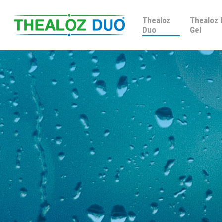
Thealoz
Thealoz
Duo
Gel