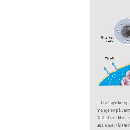
I et tørt øye komp
mangelen på vann f
Dette fører til at c
ubalanse i tårefil